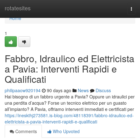
Home
rotatesites
Togg
navi
Home
1
Fabbro, Idraulico ed Elettricista
a Pavia: Interventi Rapidi e
Qualificati
philipaaow920194
90 days ago
News
Discuss
Hai bisogno di un fabbro urgente a Pavia? Oppure un idraulici per
una perdita d’acqua? Forse un tecnico elettrico per un guasto
all’impianto? A Pavia, offriamo interventi immediati e certificati per
https://ineskthj273581.is-blog.com/48118391/fabbro-idraulico-ed-
elettricista-a-pavia-interventi-rapidi-e-qualificati
Comments
Who Upvoted