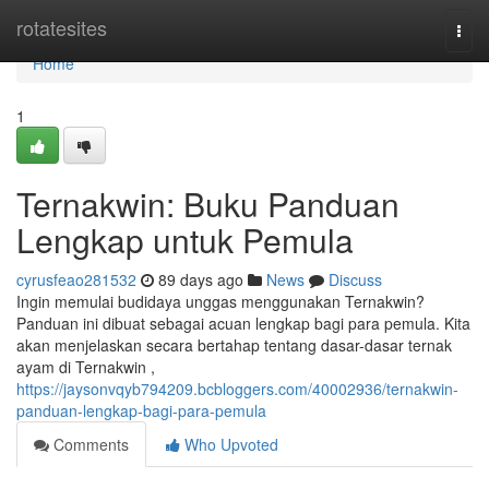
Home
rotatesites
Togg
navi
Home
1
Ternakwin: Buku Panduan
Lengkap untuk Pemula
cyrusfeao281532
89 days ago
News
Discuss
Ingin memulai budidaya unggas menggunakan Ternakwin?
Panduan ini dibuat sebagai acuan lengkap bagi para pemula. Kita
akan menjelaskan secara bertahap tentang dasar-dasar ternak
ayam di Ternakwin ,
https://jaysonvqyb794209.bcbloggers.com/40002936/ternakwin-
panduan-lengkap-bagi-para-pemula
Comments
Who Upvoted