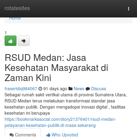
Home
rotatesites
Togg
navi
Home
1
RSUD Medan: Jasa
Kesehatan Masyarakat di
Zaman Kini
fraseridiq984067
91 days ago
News
Discuss
Sebagai rumah sakit vertikal utama di provinsi Sumatera Utara,
RSUD Medan terus melakukan transformasi standar jasa
kesehatan publik. Dengan mengadopsi inovasi digital , fasilitas
kesehatan ini berupaya
https://bookmarkssocial.com/story21376401/rsud-medan-
pelayanan-kesehatan-publik-di-masa-sekarang
Comments
Who Upvoted