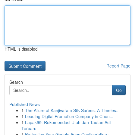
HTML is disabled
Report Page
Search
Go
Published News
1
The Allure of Kanjivaram Silk Sarees: A Timeles...
1
Leading Digital Promotion Company in Chen...
1
Lapak99: Rekomendasi Utuh dan Tautan Asli
Terbaru
1
Protecting Your Google Apps Configuration : ...