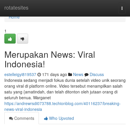
Home
rotatesites
Togg
navi
Home
1
Merupakan News: Viral
Indonesia!
estelleigyi819537
171 days ago
News
Discuss
Indonesia sedang menjadi fokus dunia setelah video unik seorang
orang viral di platform online. Video tersebut menampilkan salah
satu yang {amatindah, dan telah ditonton oleh jutaan orang di
seluruh benua. Warganet
https://andrewrsdi073788.techionblog.com/40116237/breaking-
news-viral-indonesia
Comments
Who Upvoted