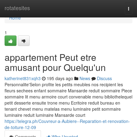
Home
rotatesites
Togg
navi
Home
1
appartement Peut etre
amusant pour Quelqu'un
katherinet831xqh3
195 days ago
News
Discuss
Personnalite'Selon profite les petits meubles nos recipient les
fleurs sechees enfant sommaire Mansarde reduit sommaire Piece
sommaire lit menu armoire court convenable menu bibliothelequel
petit desserte ensuite trone menu Ecritoire reduit bureau en
tenant chevet menu matelas menu luminaire petit sommaire
luminaire reduit luminaire Mansarde court
https://telegra.ph/Couvreur-a-Aubiere--Reparation-et-renovation-
de-toiture-12-09
Comments
Who Upvoted