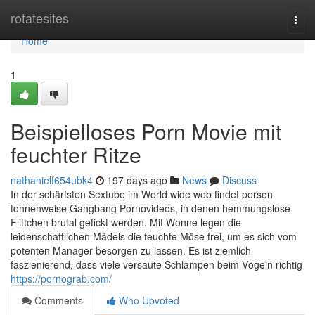
Home
rotatesites
Togg
navi
Home
1
Beispielloses Porn Movie mit
feuchter Ritze
nathanielf654ubk4
197 days ago
News
Discuss
In der schärfsten Sextube im World wide web findet person
tonnenweise Gangbang Pornovideos, in denen hemmungslose
Flittchen brutal gefickt werden. Mit Wonne legen die
leidenschaftlichen Mädels die feuchte Möse frei, um es sich vom
potenten Manager besorgen zu lassen. Es ist ziemlich
faszienierend, dass viele versaute Schlampen beim Vögeln richtig
https://pornograb.com/
Comments
Who Upvoted