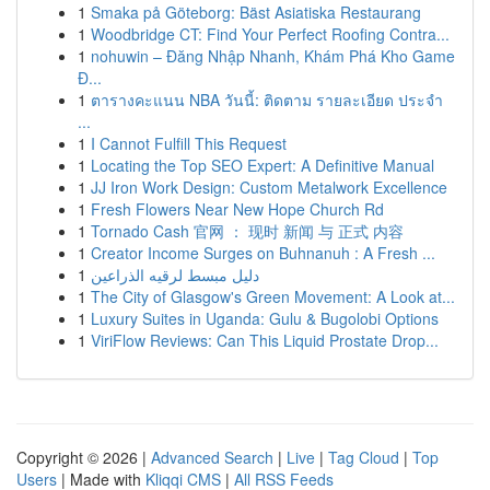
1
Smaka på Göteborg: Bäst Asiatiska Restaurang
1
Woodbridge CT: Find Your Perfect Roofing Contra...
1
nohuwin – Đăng Nhập Nhanh, Khám Phá Kho Game
Đ...
1
ตารางคะแนน NBA วันนี้: ติดตาม รายละเอียด ประจำ
...
1
I Cannot Fulfill This Request
1
Locating the Top SEO Expert: A Definitive Manual
1
JJ Iron Work Design: Custom Metalwork Excellence
1
Fresh Flowers Near New Hope Church Rd
1
Tornado Cash 官网 ： 现时 新闻 与 正式 内容
1
Creator Income Surges on Buhnanuh : A Fresh ...
1
دليل مبسط لرقيه الذراعين
1
The City of Glasgow's Green Movement: A Look at...
1
Luxury Suites in Uganda: Gulu & Bugolobi Options
1
ViriFlow Reviews: Can This Liquid Prostate Drop...
Copyright © 2026 |
Advanced Search
|
Live
|
Tag Cloud
|
Top
Users
| Made with
Kliqqi CMS
|
All RSS Feeds