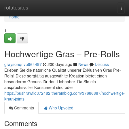
Home
rotatesites
Togg
navi
Home
1
Hochwertige Gras – Pre-Rolls
graysonqnvu964497
200 days ago
News
Discuss
Erleben Sie die natürliche Qualität unserer Exklusiven Gras Pre-
Rolls! Diese sorgfältig ausgewählte Kreation bietet einen
besonderen Genuss für den Liebhaber. Da Sie ein
anspruchsvoller Konsument sind oder
https://bushrawflq372482.therainblog.com/37686887/hochwertige-
kraut-joints
Comments
Who Upvoted
Comments