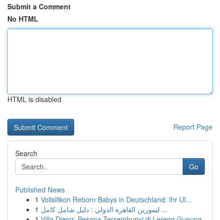
Submit a Comment
No HTML
HTML is disabled
Report Page
Search
Go
Published News
1
Vollsilikon Reborn Babys in Deutschland: Ihr Ul...
1
ليموزين القاهرة الدولي : دليل شامل كامل ...
1
Villa Dieng: Pesona Tersembunyi di Lereng Gunung