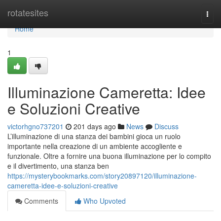
Home
rotatesites
Togg
navi
Home
1
Illuminazione Cameretta: Idee
e Soluzioni Creative
victorhgno737201
201 days ago
News
Discuss
L’illuminazione di una stanza dei bambini gioca un ruolo
importante nella creazione di un ambiente accogliente e
funzionale. Oltre a fornire una buona illuminazione per lo compito
e il divertimento, una stanza ben
https://mysterybookmarks.com/story20897120/illuminazione-
cameretta-idee-e-soluzioni-creative
Comments
Who Upvoted