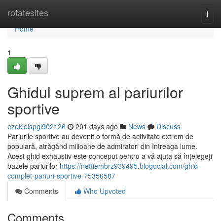
Home
rotatesites
Togg
navi
Home
1
Ghidul suprem al pariurilor
sportive
ezekielspgl902126
201 days ago
News
Discuss
Pariurile sportive au devenit o formă de activitate extrem de
populară, atrăgând milioane de admiratori din întreaga lume.
Acest ghid exhaustiv este conceput pentru a vă ajuta să înțelegeți
bazele pariurilor
https://nettiembrz939495.blogocial.com/ghid-
complet-pariuri-sportive-75356587
Comments
Who Upvoted
Comments