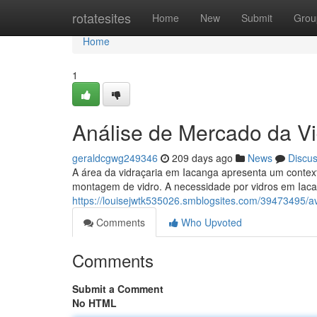
Home
rotatesites
Home
New
Submit
Grou
Home
1
Análise de Mercado da V
geraldcgwg249346
209 days ago
News
Discu
A área da vidraçaria em Iacanga apresenta um contex
montagem de vidro. A necessidade por vidros em Iaca
https://louisejwtk535026.smblogsites.com/39473495/a
Comments
Who Upvoted
Comments
Submit a Comment
No HTML