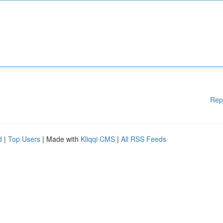
Rep
d
|
Top Users
| Made with
Kliqqi CMS
|
All RSS Feeds