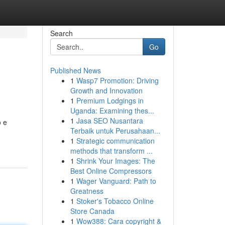
Search
Go
Published News
1
Wasp7 Promotion: Driving
Growth and Innovation
1
Premium Lodgings in
Uganda: Examining thes...
1
Jasa SEO Nusantara
o e
Terbaik untuk Perusahaan...
1
Strategic communication
methods that transform ...
1
Shrink Your Images: The
Best Online Compressors
1
Wager Vanguard: Path to
Greatness
1
Stoker's Tobacco Online
Store Canada
1
Wow388: Cara copyright &