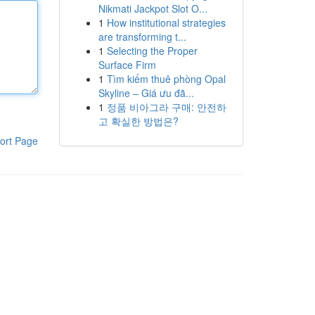
Nikmati Jackpot Slot O...
1
How institutional strategies
are transforming t...
1
Selecting the Proper
Surface Firm
1
Tìm kiếm thuê phòng Opal
Skyline – Giá ưu đã...
1
정품 비아그라 구매: 안전하
고 확실한 방법은?
ort Page