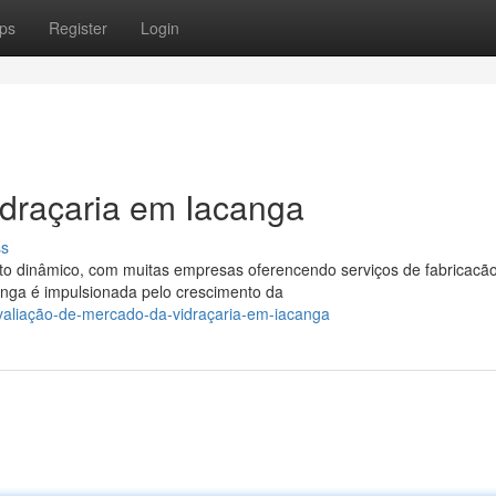
ps
Register
Login
idraçaria em Iacanga
ss
to dinâmico, com muitas empresas oferencendo serviços de fabricacã
nga é impulsionada pelo crescimento da
valiação-de-mercado-da-vidraçaria-em-iacanga