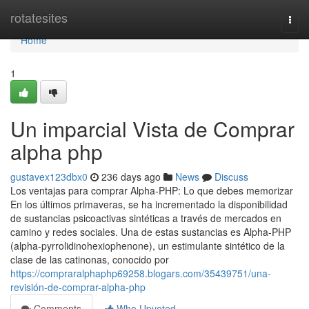
Home
rotatesites
Togg
navi
Home
1
Un imparcial Vista de Comprar
alpha php
gustavex123dbx0
236 days ago
News
Discuss
Los ventajas para comprar Alpha-PHP: Lo que debes memorizar
En los últimos primaveras, se ha incrementado la disponibilidad
de sustancias psicoactivas sintéticas a través de mercados en
camino y redes sociales. Una de estas sustancias es Alpha-PHP
(alpha-pyrrolidinohexiophenone), un estimulante sintético de la
clase de las catinonas, conocido por
https://compraralphaphp69258.blogars.com/35439751/una-
revisión-de-comprar-alpha-php
Comments
Who Upvoted