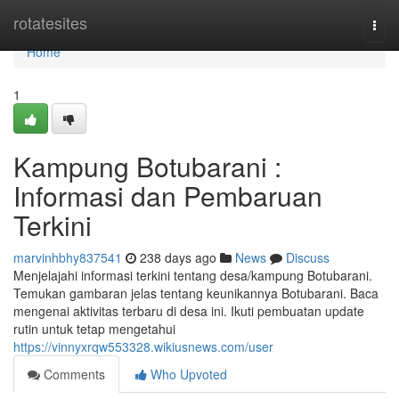
Home
rotatesites
Togg
navi
Home
1
Kampung Botubarani :
Informasi dan Pembaruan
Terkini
marvinhbhy837541
238 days ago
News
Discuss
Menjelajahi informasi terkini tentang desa/kampung Botubarani.
Temukan gambaran jelas tentang keunikannya Botubarani. Baca
mengenai aktivitas terbaru di desa ini. Ikuti pembuatan update
rutin untuk tetap mengetahui
https://vinnyxrqw553328.wikiusnews.com/user
Comments
Who Upvoted