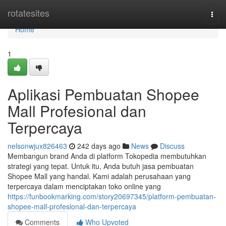
Home
rotatesites
Togg
navi
Home
1
Aplikasi Pembuatan Shopee
Mall Profesional dan
Terpercaya
nelsonwjux826463
242 days ago
News
Discuss
Membangun brand Anda di platform Tokopedia membutuhkan
strategi yang tepat. Untuk itu, Anda butuh jasa pembuatan
Shopee Mall yang handal. Kami adalah perusahaan yang
terpercaya dalam menciptakan toko online yang
https://funbookmarking.com/story20697345/platform-pembuatan-
shopee-mall-profesional-dan-terpercaya
Comments
Who Upvoted