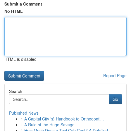
Submit a Comment
No HTML
HTML is disabled
Report Page
Search
Go
Published News
1
A Capital City 's} Handbook to Orthodonti...
1
A Rule of the Huge Savage
1
How Much Does a Taxi Cab Cost? A Detailed