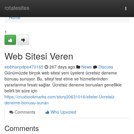
Home
rotatesites
Togg
navi
Home
1
Web Sitesi Veren
siobhanpdpe470165
267 days ago
News
Discuss
Günümüzde birçok web sitesi yeni üyelere ücretsiz deneme
bonusu sunuyor. Bu, siteyi test etme ve hizmetlerinden
yararlanma fırsatı sağlar. Ücretsiz deneme bonusları genellikle
belirli bir süre için
https://cruxbookmarks.com/story20631016/siteler-Ücretsiz-
deneme-bonusu-sunan
Comments
Who Upvoted
Comments