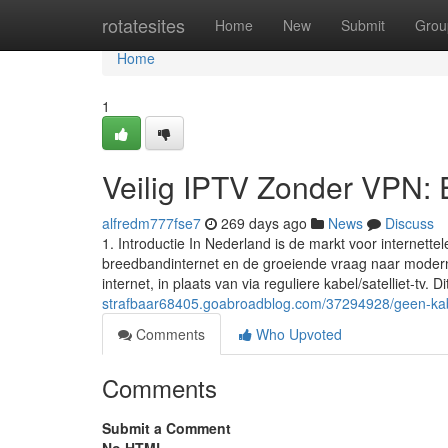
Home
rotatesites
Home
New
Submit
Grou
Home
1
Veilig IPTV Zonder VPN: E
alfredm777fse7
269 days ago
News
Discuss
1. Introductie In Nederland is de markt voor internett
breedbandinternet en de groeiende vraag naar moderne 
internet, in plaats van via reguliere kabel/satelliet-tv. D
strafbaar68405.goabroadblog.com/37294928/geen-kabel
Comments
Who Upvoted
Comments
Submit a Comment