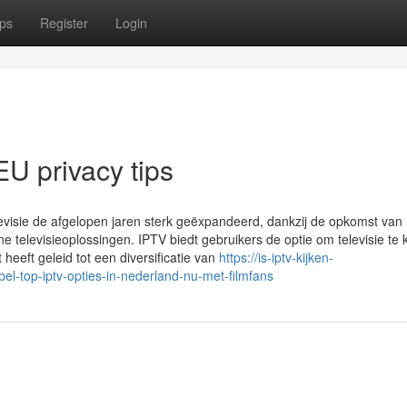
ps
Register
Login
U privacy tips
elevisie de afgelopen jaren sterk geëxpandeerd, dankzij de opkomst van
televisieoplossingen. IPTV biedt gebruikers de optie om televisie te k
it heeft geleid tot een diversificatie van
https://is-iptv-kijken-
-top-iptv-opties-in-nederland-nu-met-filmfans