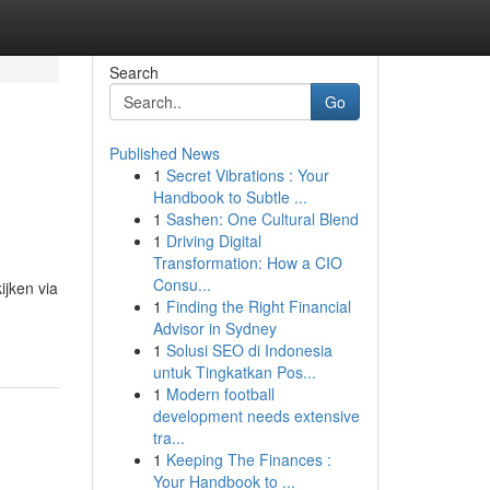
Search
Go
Published News
1
Secret Vibrations : Your
Handbook to Subtle ...
1
Sashen: One Cultural Blend
1
Driving Digital
Transformation: How a CIO
Consu...
ijken via
1
Finding the Right Financial
Advisor in Sydney
1
Solusi SEO di Indonesia
untuk Tingkatkan Pos...
1
Modern football
development needs extensive
tra...
1
Keeping The Finances :
Your Handbook to ...