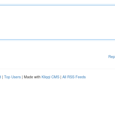
Rep
d
|
Top Users
| Made with
Kliqqi CMS
|
All RSS Feeds