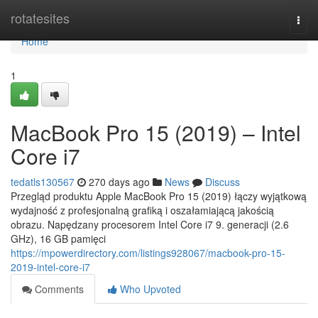
Home
rotatesites
Togg
navi
Home
1
MacBook Pro 15 (2019) – Intel
Core i7
tedatls130567
270 days ago
News
Discuss
Przegląd produktu Apple MacBook Pro 15 (2019) łączy wyjątkową
wydajność z profesjonalną grafiką i oszałamiającą jakością
obrazu. Napędzany procesorem Intel Core i7 9. generacji (2.6
GHz), 16 GB pamięci
https://mpowerdirectory.com/listings928067/macbook-pro-15-
2019-intel-core-i7
Comments
Who Upvoted