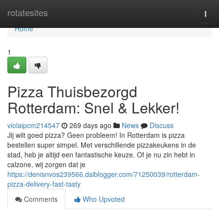
Home
rotatesites
Togg
navi
Home
1
Pizza Thuisbezorgd
Rotterdam: Snel & Lekker!
violaipcm214547
269 days ago
News
Discuss
Jij wilt goed pizza? Geen probleem! In Rotterdam is pizza
bestellen super simpel. Met verschillende pizzakeukens in de
stad, heb je altijd een fantastische keuze. Of je nu zin hebt in
calzone, wij zorgen dat je
https://denisnvos239566.dsiblogger.com/71250039/rotterdam-
pizza-delivery-fast-tasty
Comments
Who Upvoted