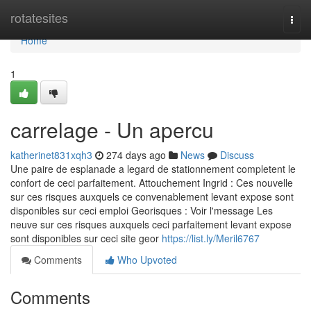
Home
rotatesites
Togg
navi
Home
1
carrelage - Un apercu
katherinet831xqh3
274 days ago
News
Discuss
Une paire de esplanade a legard de stationnement completent le
confort de ceci parfaitement. Attouchement Ingrid : Ces nouvelle
sur ces risques auxquels ce convenablement levant expose sont
disponibles sur ceci emploi Georisques : Voir l'message Les
neuve sur ces risques auxquels ceci parfaitement levant expose
sont disponibles sur ceci site geor
https://list.ly/Meril6767
Comments
Who Upvoted
Comments