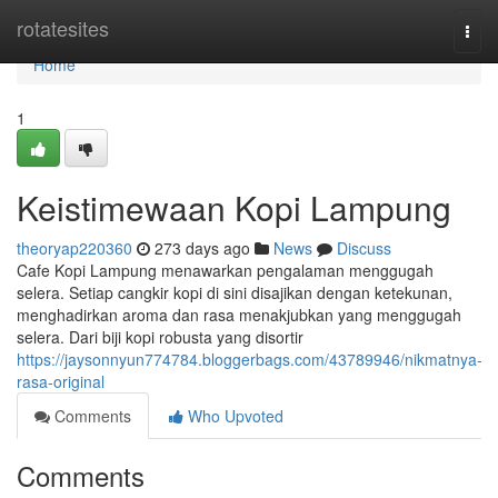
Home
rotatesites
Togg
navi
Home
1
Keistimewaan Kopi Lampung
theoryap220360
273 days ago
News
Discuss
Cafe Kopi Lampung menawarkan pengalaman menggugah
selera. Setiap cangkir kopi di sini disajikan dengan ketekunan,
menghadirkan aroma dan rasa menakjubkan yang menggugah
selera. Dari biji kopi robusta yang disortir
https://jaysonnyun774784.bloggerbags.com/43789946/nikmatnya-
rasa-original
Comments
Who Upvoted
Comments