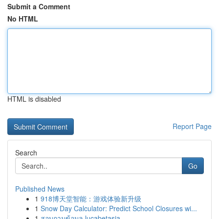
Submit a Comment
No HTML
HTML is disabled
Report Page
Search
Go
Published News
1
918博天堂智能：游戏体验新升级
1
Snow Day Calculator: Predict School Closures wi...
1
สอบถามข้อมูล lucabetasia