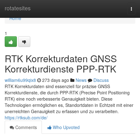
Home
rotatesites
Togg
navi
Home
1
RTK Korrekturdaten GNSS
Korrekturdienste PPP-RTK
william6u99qix8
273 days ago
News
Discuss
RTK Korrekturdaten sind essenziell für präzise GNSS
Korrekturdienste, die durch PPP-RTK (Precise Point Positioning
RTK) eine noch verbesserte Genauigkeit bieten. Diese
Technologien ermöglichen es, Standortdaten in Echtzeit mit einer
unerreichten Genauigkeit zu erfassen und zu verarbeiten.
https://rtksub.com/de/
Comments
Who Upvoted