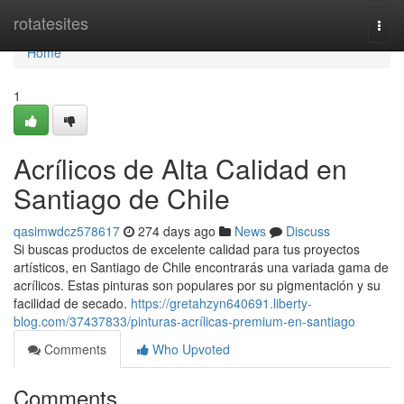
Home
rotatesites
Togg
navi
Home
1
Acrílicos de Alta Calidad en
Santiago de Chile
qasimwdcz578617
274 days ago
News
Discuss
Si buscas productos de excelente calidad para tus proyectos
artísticos, en Santiago de Chile encontrarás una variada gama de
acrílicos. Estas pinturas son populares por su pigmentación y su
facilidad de secado.
https://gretahzyn640691.liberty-
blog.com/37437833/pinturas-acrílicas-premium-en-santiago
Comments
Who Upvoted
Comments