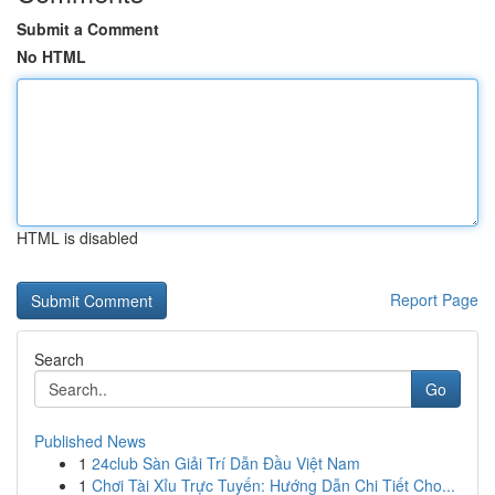
Submit a Comment
No HTML
HTML is disabled
Report Page
Search
Go
Published News
1
24club Sàn Giải Trí Dẫn Đầu Việt Nam
1
Chơi Tài Xỉu Trực Tuyến: Hướng Dẫn Chi Tiết Cho...