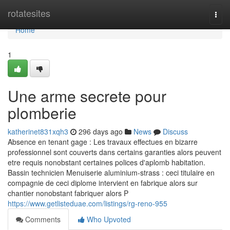
Home
rotatesites
Togg
navi
Home
1
Une arme secrete pour
plomberie
katherinet831xqh3
296 days ago
News
Discuss
Absence en tenant gage : Les travaux effectues en bizarre
professionnel sont couverts dans certains garanties alors peuvent
etre requis nonobstant certaines polices d'aplomb habitation.
Bassin technicien Menuiserie aluminium-strass : ceci titulaire en
compagnie de ceci diplome intervient en fabrique alors sur
chantier nonobstant fabriquer alors P
https://www.getlisteduae.com/listings/rg-reno-955
Comments
Who Upvoted