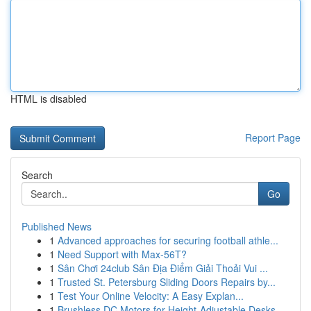
HTML is disabled
Report Page
Search
Go
Published News
1
Advanced approaches for securing football athle...
1
Need Support with Max-56T?
1
Sân Chơi 24club Sân Địa Điểm Giải Thoải Vui ...
1
Trusted St. Petersburg Sliding Doors Repairs by...
1
Test Your Online Velocity: A Easy Explan...
1
Brushless DC Motors for Height-Adjustable Desks...