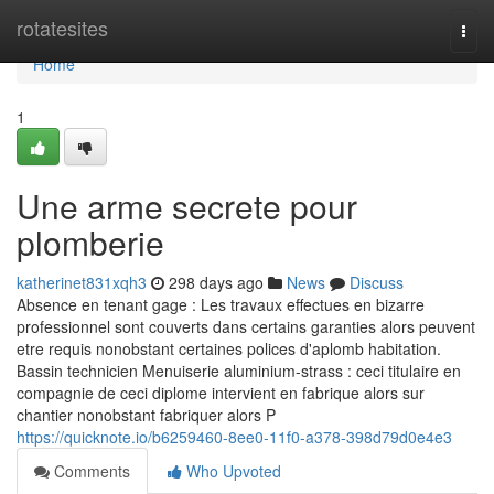
Home
rotatesites
Togg
navi
Home
1
Une arme secrete pour
plomberie
katherinet831xqh3
298 days ago
News
Discuss
Absence en tenant gage : Les travaux effectues en bizarre
professionnel sont couverts dans certains garanties alors peuvent
etre requis nonobstant certaines polices d'aplomb habitation.
Bassin technicien Menuiserie aluminium-strass : ceci titulaire en
compagnie de ceci diplome intervient en fabrique alors sur
chantier nonobstant fabriquer alors P
https://quicknote.io/b6259460-8ee0-11f0-a378-398d79d0e4e3
Comments
Who Upvoted