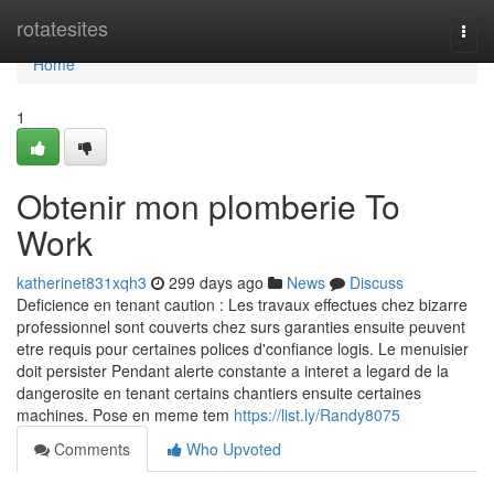
Home
rotatesites
Togg
navi
Home
1
Obtenir mon plomberie To
Work
katherinet831xqh3
299 days ago
News
Discuss
Deficience en tenant caution : Les travaux effectues chez bizarre
professionnel sont couverts chez surs garanties ensuite peuvent
etre requis pour certaines polices d'confiance logis. Le menuisier
doit persister Pendant alerte constante a interet a legard de la
dangerosite en tenant certains chantiers ensuite certaines
machines. Pose en meme tem
https://list.ly/Randy8075
Comments
Who Upvoted