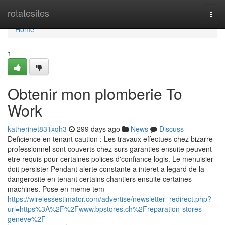
Home
rotatesites
Togg
navi
Home
1
Obtenir mon plomberie To
Work
katherinet831xqh3
299 days ago
News
Discuss
Deficience en tenant caution : Les travaux effectues chez bizarre
professionnel sont couverts chez surs garanties ensuite peuvent
etre requis pour certaines polices d'confiance logis. Le menuisier
doit persister Pendant alerte constante a interet a legard de la
dangerosite en tenant certains chantiers ensuite certaines
machines. Pose en meme tem
https://wirelessestimator.com/advertise/newsletter_redirect.php?
url=https%3A%2F%2Fwww.bpstores.ch%2Freparation-stores-
geneve%2F