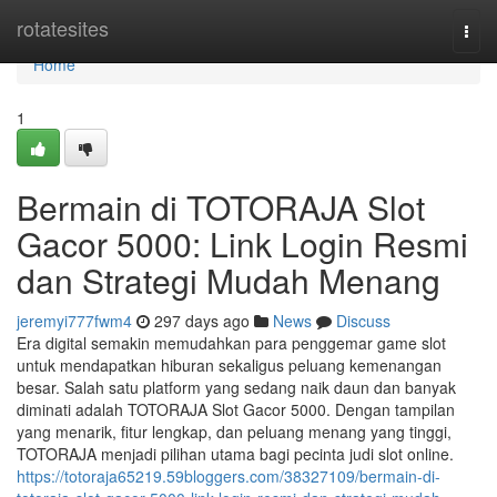
Home
rotatesites
Togg
navi
Home
1
Bermain di TOTORAJA Slot
Gacor 5000: Link Login Resmi
dan Strategi Mudah Menang
jeremyi777fwm4
297 days ago
News
Discuss
Era digital semakin memudahkan para penggemar game slot
untuk mendapatkan hiburan sekaligus peluang kemenangan
besar. Salah satu platform yang sedang naik daun dan banyak
diminati adalah TOTORAJA Slot Gacor 5000. Dengan tampilan
yang menarik, fitur lengkap, dan peluang menang yang tinggi,
TOTORAJA menjadi pilihan utama bagi pecinta judi slot online.
https://totoraja65219.59bloggers.com/38327109/bermain-di-