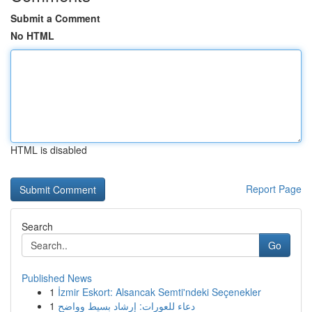
Submit a Comment
No HTML
HTML is disabled
Report Page
Search
Go
Published News
1
İzmir Eskort: Alsancak Semti'ndeki Seçenekler
1
دعاء للعورات: إرشاد بسيط وواضح