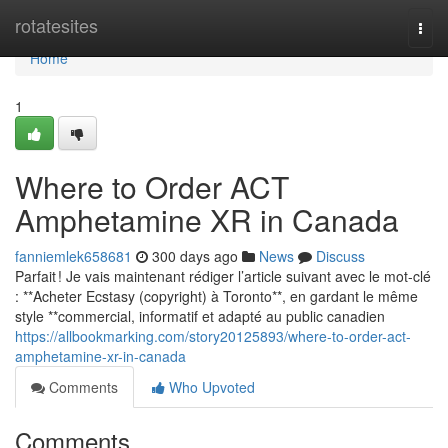
Home
rotatesites
Togg
navi
Home
1
Where to Order ACT
Amphetamine XR in Canada
fanniemlek658681
300 days ago
News
Discuss
Parfait ! Je vais maintenant rédiger l’article suivant avec le mot-clé
: **Acheter Ecstasy (copyright) à Toronto**, en gardant le même
style **commercial, informatif et adapté au public canadien
https://allbookmarking.com/story20125893/where-to-order-act-
amphetamine-xr-in-canada
Comments
Who Upvoted
Comments