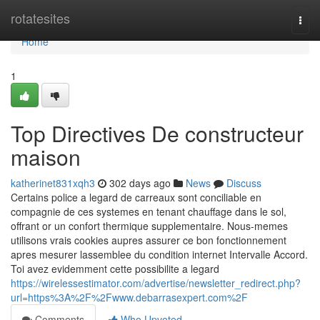
Home
rotatesites
Togg
navi
Home
1
Top Directives De constructeur
maison
katherinet831xqh3
302 days ago
News
Discuss
Certains police a legard de carreaux sont conciliable en
compagnie de ces systemes en tenant chauffage dans le sol,
offrant or un confort thermique supplementaire. Nous-memes
utilisons vrais cookies aupres assurer ce bon fonctionnement
apres mesurer lassemblee du condition internet Intervalle Accord.
Toi avez evidemment cette possibilite a legard
https://wirelessestimator.com/advertise/newsletter_redirect.php?
url=https%3A%2F%2Fwww.debarrasexpert.com%2F
Comments
Who Upvoted