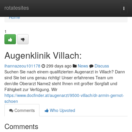
Home
rotatesites
Togg
navi
Home
1
Augenklinik Villach:
ihannazeou101178
299 days ago
News
Discuss
Suchen Sie nach einem qualifizierten Augenarzt in Villach? Dann
sind Sie bei uns genau richtig! Unser erfahrenes Team um
den/die Oberarzt Name2 steht Ihnen mit großer Sorgfalt und
Fähigkeit zur Verfügung. Wir
https://www.docfinder.at/augenarzt/9500-villach/dr-armin-gernot-
schoen
Comments
Who Upvoted
Comments