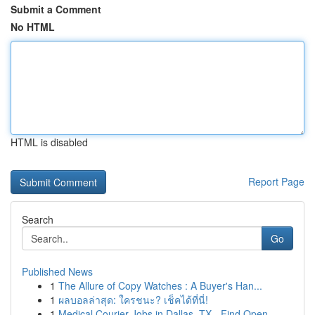
Submit a Comment
No HTML
HTML is disabled
Report Page
Search
Go
Published News
1
The Allure of Copy Watches : A Buyer's Han...
1
ผลบอลล่าสุด: ใครชนะ? เช็คได้ที่นี่!
1
Medical Courier Jobs in Dallas, TX - Find Open ...