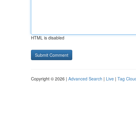
HTML is disabled
Copyright © 2026 |
Advanced Search
|
Live
|
Tag Clou