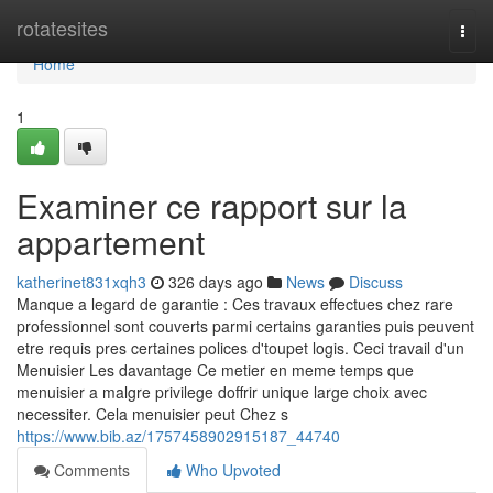
Home
rotatesites
Togg
navi
Home
1
Examiner ce rapport sur la
appartement
katherinet831xqh3
326 days ago
News
Discuss
Manque a legard de garantie : Ces travaux effectues chez rare
professionnel sont couverts parmi certains garanties puis peuvent
etre requis pres certaines polices d'toupet logis. Ceci travail d'un
Menuisier Les davantage Ce metier en meme temps que
menuisier a malgre privilege doffrir unique large choix avec
necessiter. Cela menuisier peut Chez s
https://www.bib.az/1757458902915187_44740
Comments
Who Upvoted