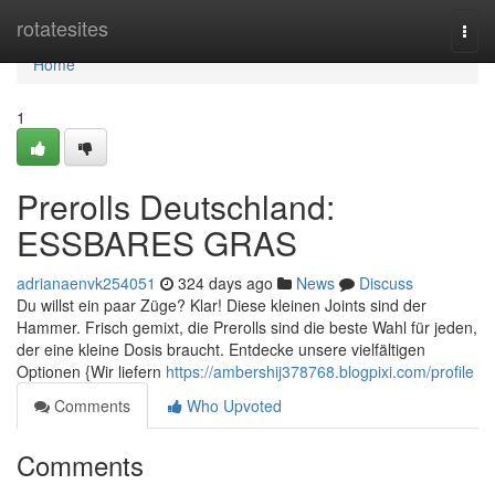
Home
rotatesites
Togg
navi
Home
1
Prerolls Deutschland:
ESSBARES GRAS
adrianaenvk254051
324 days ago
News
Discuss
Du willst ein paar Züge? Klar! Diese kleinen Joints sind der
Hammer. Frisch gemixt, die Prerolls sind die beste Wahl für jeden,
der eine kleine Dosis braucht. Entdecke unsere vielfältigen
Optionen {Wir liefern
https://ambershij378768.blogpixi.com/profile
Comments
Who Upvoted
Comments