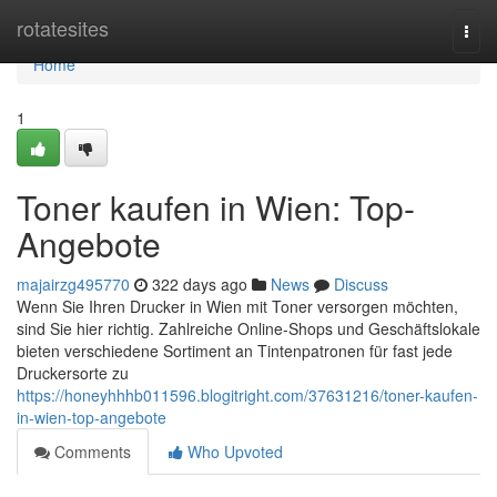
Home
rotatesites
Togg
navi
Home
1
Toner kaufen in Wien: Top-
Angebote
majairzg495770
322 days ago
News
Discuss
Wenn Sie Ihren Drucker in Wien mit Toner versorgen möchten,
sind Sie hier richtig. Zahlreiche Online-Shops und Geschäftslokale
bieten verschiedene Sortiment an Tintenpatronen für fast jede
Druckersorte zu
https://honeyhhhb011596.blogitright.com/37631216/toner-kaufen-
in-wien-top-angebote
Comments
Who Upvoted