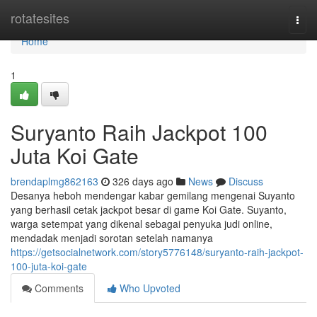
Home
rotatesites
Togg
navi
Home
1
Suryanto Raih Jackpot 100
Juta Koi Gate
brendaplmg862163
326 days ago
News
Discuss
Desanya heboh mendengar kabar gemilang mengenai Suyanto
yang berhasil cetak jackpot besar di game Koi Gate. Suyanto,
warga setempat yang dikenal sebagai penyuka judi online,
mendadak menjadi sorotan setelah namanya
https://getsocialnetwork.com/story5776148/suryanto-raih-jackpot-
100-juta-koi-gate
Comments
Who Upvoted