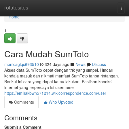
Home
rotatesites
Togg
navi
Home
1
Cara Mudah SumToto
monicaglqc693510
324 days ago
News
Discuss
Akses data SumToto cepat dengan trik yang simpel. Hindari
kendala masuk dan nikmati manfaat SumToto tanpa rintangan.
Berikut ini cara yang dapat kamu lakukan: Pastikan koneksi
internet yang terpercaya Isi username
https://emiliakbwn571214.wikicorrespondence.com/user
Comments
Who Upvoted
Comments
Submit a Comment