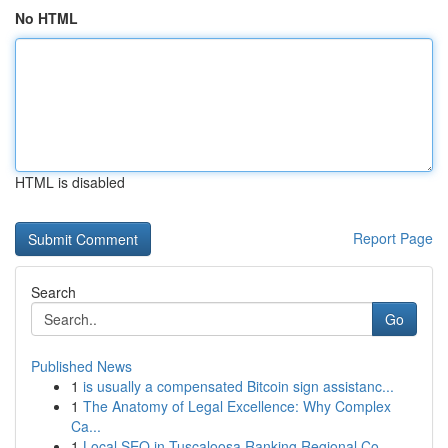
No HTML
HTML is disabled
Report Page
Search
Go
Published News
1
is usually a compensated Bitcoin sign assistanc...
1
The Anatomy of Legal Excellence: Why Complex
Ca...
1
Local SEO in Tuscaloosa Ranking Regional Co...