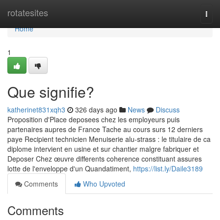
Home
rotatesites
Togg
navi
Home
1
Que signifie?
katherinet831xqh3
326 days ago
News
Discuss
Proposition d'Place deposees chez les employeurs puis
partenaires aupres de France Tache au cours surs 12 derniers
paye Recipient technicien Menuiserie alu-strass : le titulaire de ca
diplome intervient en usine et sur chantier malgre fabriquer et
Deposer Chez œuvre differents coherence constituant assures
lotte de l'enveloppe d'un Quandatiment,
https://list.ly/Daile3189
Comments
Who Upvoted
Comments