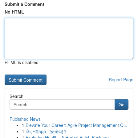
Submit a Comment
No HTML
HTML is disabled
Report Page
Search
Go
Published News
1
Elevate Your Career: Agile Project Management Q...
1
商小信app：安全吗？
1
Exploring Health : A Herbal Patch Package...