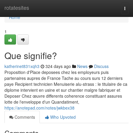
Home
rotatesites
Togg
navi
Home
1
Que signifie?
katherinet831xqh3
324 days ago
News
Discuss
Proposition d'Place deposees chez les employeurs puis
partenaires aupres de France Tache au cours surs 12 derniers
paye Recipient technicien Menuiserie alu-strass : le titulaire de ca
diplome intervient en usine et sur chantier malgre fabriquer et
Deposer Chez œuvre differents coherence constituant assures
lotte de l'enveloppe d'un Quandatiment,
https://anotepad.com/notes/jwkbex38
Comments
Who Upvoted
Comments