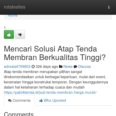
Home
rotatesites
Togg
navi
Home
1
Mencari Solusi Atap Tenda
Membran Berkualitas Tinggi?
adreatall799802
326 days ago
News
Discuss
Atap tenda membran merupakan pilihan sangat
direkomendasikan untuk berbagai keperluan, mulai dari event,
keramaian hingga konstruksi temporer. Dengan keunggulannya
dalam hal ketahanan terhadap cuaca dan mudah
https://pabriktenda.id/jual-tenda-membran-harga-murah/
Comments
Who Upvoted
Comments