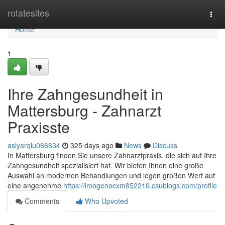
Home
rotatesites
Togg
navi
Home
1
Ihre Zahngesundheit in
Mattersburg - Zahnarzt
Praxisste
asiyarqlu066634
325 days ago
News
Discuss
In Mattersburg finden Sie unsere Zahnarztpraxis, die sich auf Ihre
Zahngesundheit spezialisiert hat. Wir bieten Ihnen eine große
Auswahl an modernen Behandlungen und legen großen Wert auf
eine angenehme
https://imogenocxm852210.csublogs.com/profile
Comments
Who Upvoted