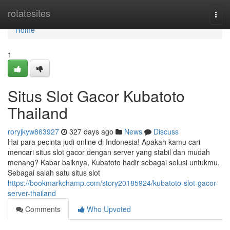
Home
rotatesites
Togg
navi
Home
1
Situs Slot Gacor Kubatoto
Thailand
roryjkyw863927
327 days ago
News
Discuss
Hai para pecinta judi online di Indonesia! Apakah kamu cari
mencari situs slot gacor dengan server yang stabil dan mudah
menang? Kabar baiknya, Kubatoto hadir sebagai solusi untukmu.
Sebagai salah satu situs slot
https://bookmarkchamp.com/story20185924/kubatoto-slot-gacor-
server-thailand
Comments
Who Upvoted