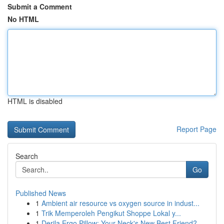
Submit a Comment
No HTML
HTML is disabled
Report Page
Search
Go
Published News
1
Ambient air resource vs oxygen source in indust...
1
Trik Memperoleh Pengikut Shoppe Lokal y...
1
Derila Ergo Pillow: Your Neck's New Best Friend?