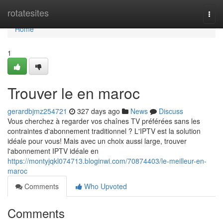
Home
rotatesites
Togg
navi
Home
1
Trouver le en maroc
gerardbjmz254721
327 days ago
News
Discuss
Vous cherchez à regarder vos chaînes TV préférées sans les
contraintes d'abonnement traditionnel ? L'IPTV est la solution
idéale pour vous! Mais avec un choix aussi large, trouver
l'abonnement IPTV idéale en
https://montyjqkl074713.bloginwi.com/70874403/le-meilleur-en-
maroc
Comments
Who Upvoted
Comments