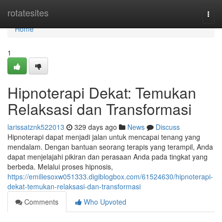
Home
rotatesites
Togg
navi
Home
1
Hipnoterapi Dekat: Temukan
Relaksasi dan Transformasi
larissatznk522013
329 days ago
News
Discuss
Hipnoterapi dapat menjadi jalan untuk mencapai tenang yang
mendalam. Dengan bantuan seorang terapis yang terampil, Anda
dapat menjelajahi pikiran dan perasaan Anda pada tingkat yang
berbeda. Melalui proses hipnosis,
https://emiliesoxw051333.digiblogbox.com/61524630/hipnoterapi-
dekat-temukan-relaksasi-dan-transformasi
Comments
Who Upvoted