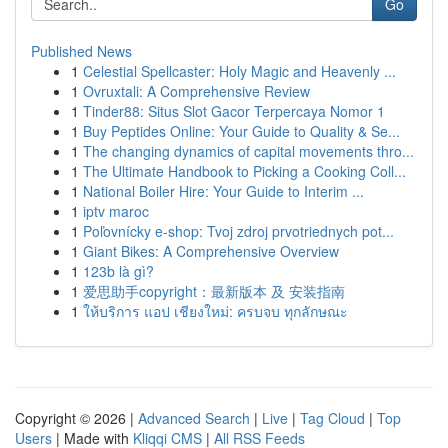
Go
Published News
1
Celestial Spellcaster: Holy Magic and Heavenly ...
1
Ovruxtali: A Comprehensive Review
1
Tinder88: Situs Slot Gacor Terpercaya Nomor 1
1
Buy Peptides Online: Your Guide to Quality & Se...
1
The changing dynamics of capital movements thro...
1
The Ultimate Handbook to Picking a Cooking Coll...
1
National Boiler Hire: Your Guide to Interim ...
1
iptv maroc
1
Poľovnícky e-shop: Tvoj zdroj prvotriednych pot...
1
Giant Bikes: A Comprehensive Overview
1
123b là gì?
1
爱思助手copyright：最新版本 及 安装指南
1
ให้บริการ แอป เชียงใหม่: ครบจบ ทุกลักษณะ
Copyright © 2026 |
Advanced Search
|
Live
|
Tag Cloud
|
Top
Users
| Made with
Kliqqi CMS
|
All RSS Feeds