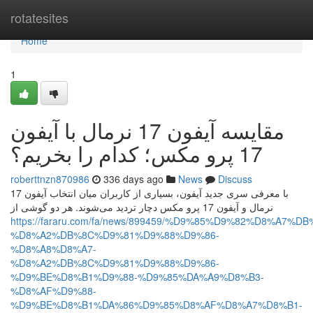
Home
rotatesites
Home
1
مقایسه آیفون 17 نرمال با آیفون
17 پرو مکس؛ کدام را بخریم؟
roberttnzn870986
336 days ago
News
Discuss
با معرفی سری جدید آیفون، بسیاری از کاربران میان انتخاب آیفون 17
نرمال و آیفون 17 پرو مکس دچار تردید می‌شوند. هر دو گوشی از
https://fararu.com/fa/news/899459/%D9%85%D9%82%D8%A7%
%D8%A2%DB%8C%D9%81%D9%88%D9%86-
%D8%A8%D8%A7-
%D8%A2%DB%8C%D9%81%D9%88%D9%86-
%D9%BE%D8%B1%D9%88-%D9%85%DA%A9%D8%B3-
%D8%AF%D9%88-
%D9%BE%D8%B1%DA%86%D9%85%D8%AF%D8%A7%D8%B1-