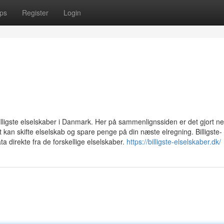
ps
Register
Login
billigste elselskaber i Danmark. Her på sammenlignssiden er det gjort ne
 kan skifte elselskab og spare penge på din næste elregning. Billigste-
a direkte fra de forskellige elselskaber.
https://billigste-elselskaber.dk/