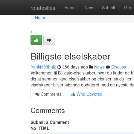
Home
rotatesites
Home
New
Submit
Grou
Home
1
Billigste elselskaber
franki308bhl2
358 days ago
News
Discuss
Velkommen til Billigste-elselskaber, hvor du finder de 
dig at sammenligne elselsakber og elpriser, så du nemt
elselskaber bliver løbende opdateret med de nyeste dat
Comments
Who Upvoted
Comments
Submit a Comment
No HTML