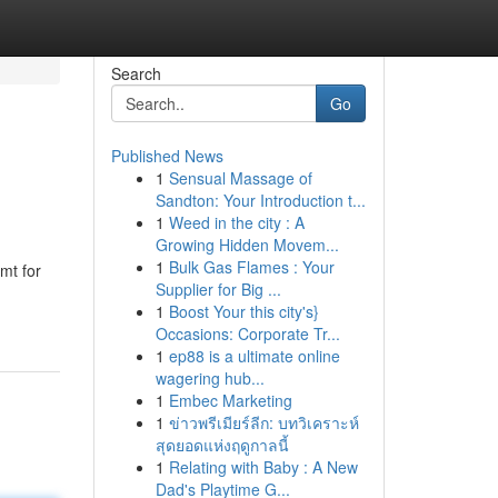
Search
Go
Published News
1
Sensual Massage of
Sandton: Your Introduction t...
1
Weed in the city : A
Growing Hidden Movem...
1
Bulk Gas Flames : Your
mt for
Supplier for Big ...
1
Boost Your this city's}
Occasions: Corporate Tr...
1
ep88 is a ultimate online
wagering hub...
1
Embec Marketing
1
ข่าวพรีเมียร์ลีก: บทวิเคราะห์
สุดยอดแห่งฤดูกาลนี้
1
Relating with Baby : A New
Dad's Playtime G...