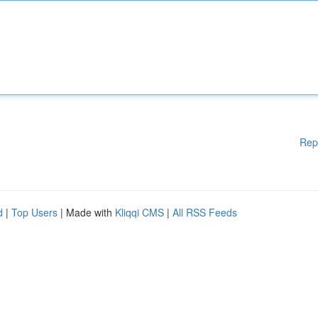
Rep
d
|
Top Users
| Made with
Kliqqi CMS
|
All RSS Feeds