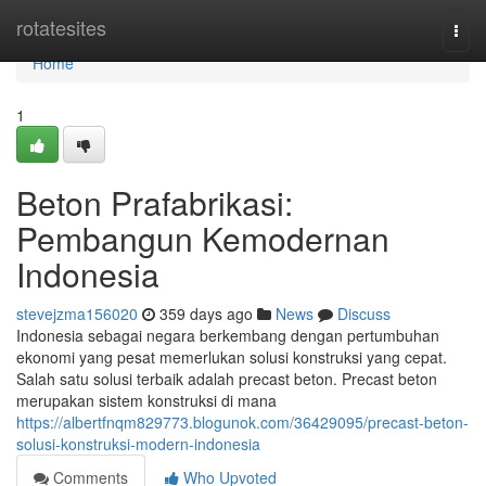
Home
rotatesites
Togg
navi
Home
1
Beton Prafabrikasi:
Pembangun Kemodernan
Indonesia
stevejzma156020
359 days ago
News
Discuss
Indonesia sebagai negara berkembang dengan pertumbuhan
ekonomi yang pesat memerlukan solusi konstruksi yang cepat.
Salah satu solusi terbaik adalah precast beton. Precast beton
merupakan sistem konstruksi di mana
https://albertfnqm829773.blogunok.com/36429095/precast-beton-
solusi-konstruksi-modern-indonesia
Comments
Who Upvoted