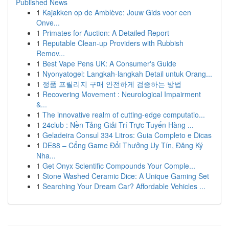
Published News
1
Kajakken op de Amblève: Jouw Gids voor een
Onve...
1
Primates for Auction: A Detailed Report
1
Reputable Clean-up Providers with Rubbish
Remov...
1
Best Vape Pens UK: A Consumer's Guide
1
Nyonyatogel: Langkah-langkah Detail untuk Orang...
1
정품 프릴리지 구매 안전하게 검증하는 방법
1
Recovering Movement : Neurological Impairment
&...
1
The innovative realm of cutting-edge computatio...
1
24club : Nền Tảng Giải Trí Trực Tuyến Hàng ...
1
Geladeira Consul 334 Litros: Guia Completo e Dicas
1
DE88 – Cổng Game Đổi Thưởng Uy Tín, Đăng Ký
Nha...
1
Get Onyx Scientific Compounds Your Comple...
1
Stone Washed Ceramic Dice: A Unique Gaming Set
1
Searching Your Dream Car? Affordable Vehicles ...