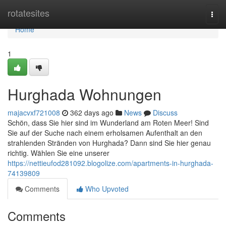
Home
rotatesites
Togg
navi
Home
1
Hurghada Wohnungen
majacvxf721008
362 days ago
News
Discuss
Schön, dass Sie hier sind im Wunderland am Roten Meer! Sind
Sie auf der Suche nach einem erholsamen Aufenthalt an den
strahlenden Stränden von Hurghada? Dann sind Sie hier genau
richtig. Wählen Sie eine unserer
https://nettieufod281092.blogolize.com/apartments-in-hurghada-
74139809
Comments
Who Upvoted
Comments