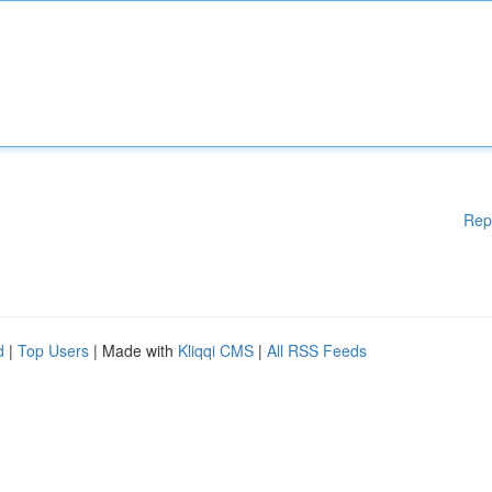
Rep
d
|
Top Users
| Made with
Kliqqi CMS
|
All RSS Feeds