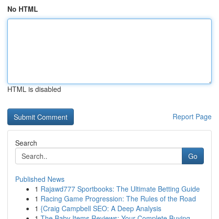
No HTML
HTML is disabled
Report Page
Search
Go
Published News
1
Rajawd777 Sportbooks: The Ultimate Betting Guide
1
Racing Game Progression: The Rules of the Road
1
{Craig Campbell SEO: A Deep Analysis
1
The Baby Items Reviews: Your Complete Buying...