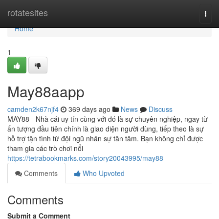
Home
rotatesites
Togg
navi
Home
1
May88aapp
camden2k67njf4
369 days ago
News
Discuss
MAY88 - Nhà cái uy tín cùng với đó là sự chuyên nghiệp, ngay từ
ấn tượng đầu tiên chính là giao diện người dùng, tiếp theo là sự
hỗ trợ tận tình từ đội ngũ nhân sự tân tâm. Bạn không chỉ được
tham gia các trò chơi nổi
https://tetrabookmarks.com/story20043995/may88
Comments
Who Upvoted
Comments
Submit a Comment